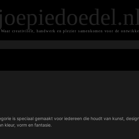
joepiedoedel.n
 Waar creativiteit, handwerk en plezier samenkomen voor de ontwikke
egorie is speciaal gemaakt voor iedereen die houdt van kunst, design, D
n kleur, vorm en fantasie.