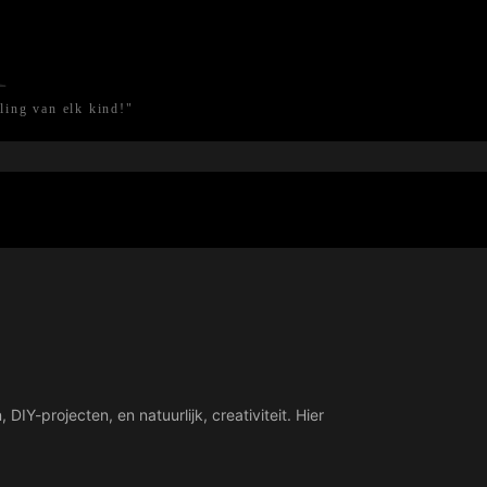
l
ling van elk kind!"
IY-projecten, en natuurlijk, creativiteit. Hier