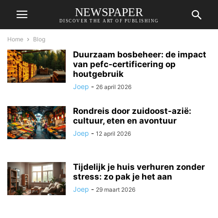
NEWSPAPER
DISCOVER THE ART OF PUBLISHING
Home
Blog
Duurzaam bosbeheer: de impact
van pefc-certificering op
houtgebruik
Joep
-
26 april 2026
Rondreis door zuidoost-azië:
cultuur, eten en avontuur
Joep
-
12 april 2026
Tijdelijk je huis verhuren zonder
stress: zo pak je het aan
Joep
-
29 maart 2026