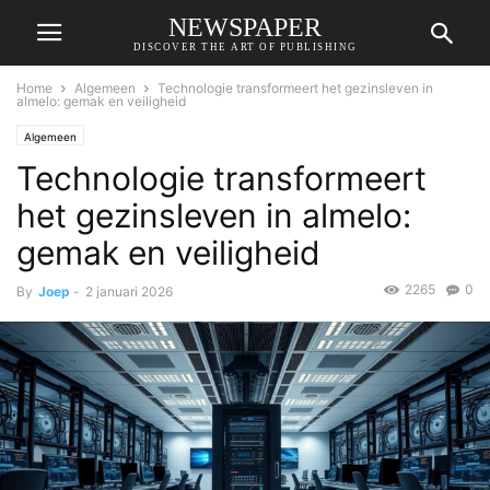
NEWSPAPER
DISCOVER THE ART OF PUBLISHING
Home
Algemeen
Technologie transformeert het gezinsleven in
almelo: gemak en veiligheid
Algemeen
Technologie transformeert
het gezinsleven in almelo:
gemak en veiligheid
2265
0
By
Joep
-
2 januari 2026