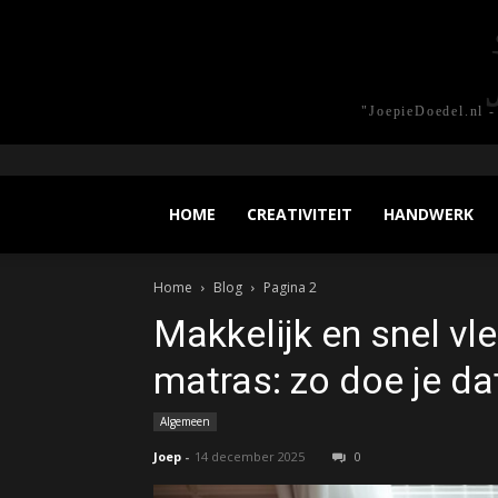
"JoepieDoedel.nl -
HOME
CREATIVITEIT
HANDWERK
Home
Blog
Pagina 2
Makkelijk en snel vle
matras: zo doe je da
Algemeen
Joep
-
14 december 2025
0