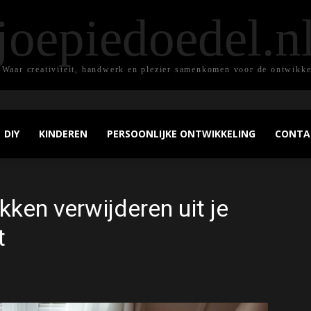
joepiedoedel.n
 Waar creativiteit, handwerk en plezier samenkomen voor de ontwikke
DIY
KINDEREN
PERSOONLIJKE ONTWIKKELING
CONTA
kken verwijderen uit je
t