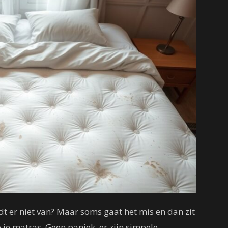
udt er niet van? Maar soms gaat het mis en dan zit
 je matras. Geen paniek, er zijn simpele