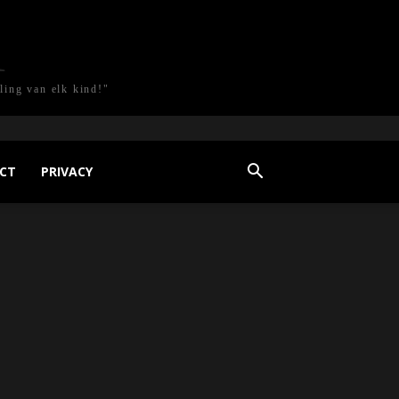
l
ling van elk kind!"
CT
PRIVACY