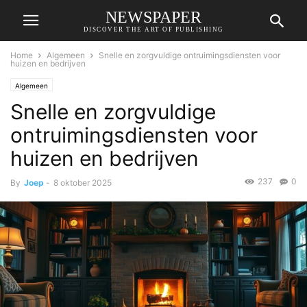
NEWSPAPER
DISCOVER THE ART OF PUBLISHING
Home
Algemeen
Snelle en zorgvuldige ontruimingsdiensten voor
huizen en bedrijven
Algemeen
Snelle en zorgvuldige
ontruimingsdiensten voor
huizen en bedrijven
237
0
By
Joep
-
8 oktober 2025