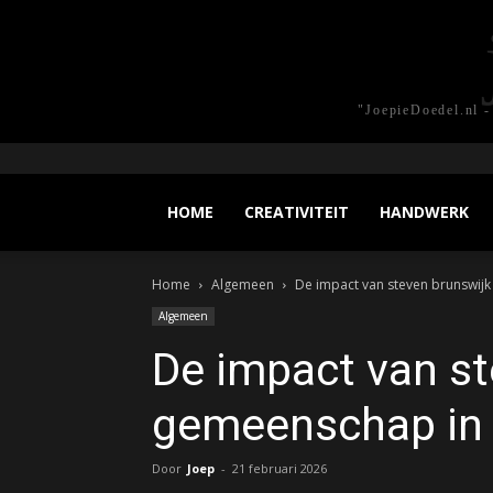
"JoepieDoedel.nl -
HOME
CREATIVITEIT
HANDWERK
Home
Algemeen
De impact van steven brunswijk
Algemeen
De impact van st
gemeenschap in 
Door
Joep
-
21 februari 2026