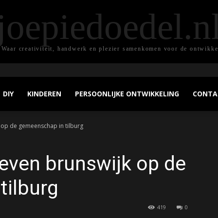
joepiedoedel.n
 Waar creativiteit, handwerk en plezier samenkomen voor de ontwikke
DIY
KINDEREN
PERSOONLIJKE ONTWIKKELING
CONTA
 op de gemeenschap in tilburg
even brunswijk op de
tilburg
419
0