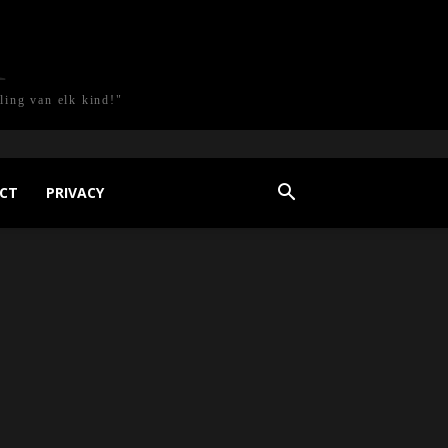
l
ling van elk kind!"
CT
PRIVACY