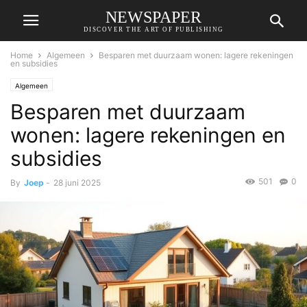
NEWSPAPER
DISCOVER THE ART OF PUBLISHING
Home
Algemeen
Besparen met duurzaam wonen: lagere rekeningen
en subsidies
Algemeen
Besparen met duurzaam
wonen: lagere rekeningen en
subsidies
501
0
By
Joep
-
28 juni 2025