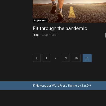
Algemeen
Fit through the pandemic
Joep
-
23 april 2021
...
1
9
10
11
© Newspaper WordPress Theme by TagDiv