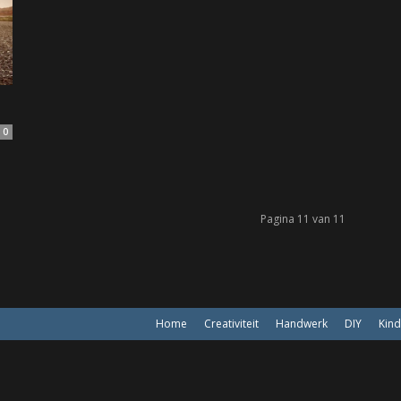
0
Pagina 11 van 11
Home
Creativiteit
Handwerk
DIY
Kin