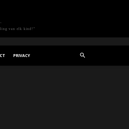
l
ling van elk kind!"
CT
PRIVACY