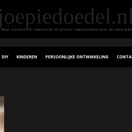
joepiedoedel.n
 Waar creativiteit, handwerk en plezier samenkomen voor de ontwikke
DIY
KINDEREN
PERSOONLIJKE ONTWIKKELING
CONTA