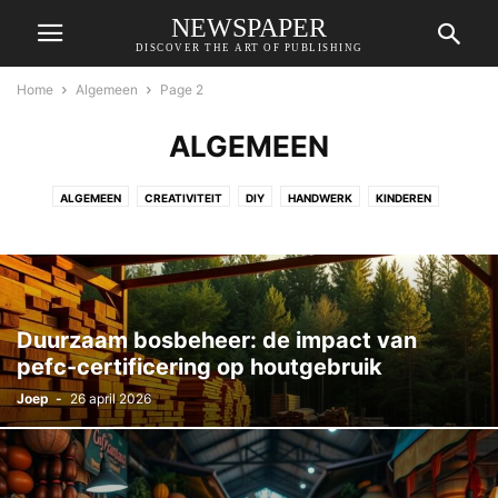
NEWSPAPER
DISCOVER THE ART OF PUBLISHING
Home
Algemeen
Page 2
ALGEMEEN
ALGEMEEN
CREATIVITEIT
DIY
HANDWERK
KINDEREN
PERSOONLIJKE ONTWIKKELING
Duurzaam bosbeheer: de impact van
pefc-certificering op houtgebruik
Joep
-
26 april 2026