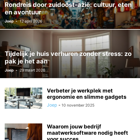
Rondreis door zuidoost-azië: cultuur, eten
en avontuur
Joep
-
12 april 2026
Tijdelijk je huis verhuren zonder stress: zo
pak je het aan
Joep
-
29 maart 2026
Verbeter je werkplek met
ergonomie en slimme gadgets
Joep
-
10 november 2025
Waarom jouw bedrijf
maatwerksoftware nodig heeft
voor succes